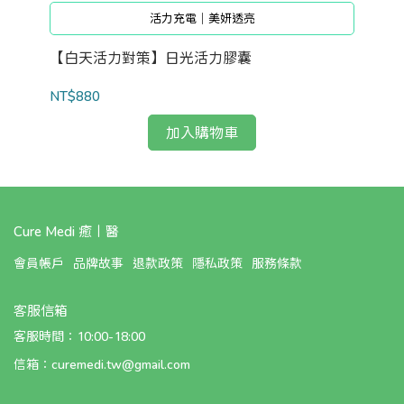
活力充電｜美妍透亮
【白天活力對策】日光活力膠囊
【
NT$880
NT
加入購物車
Cure Medi 癒丨醫
會員帳戶
品牌故事
退款政策
隱私政策
服務條款
客服信箱
客服時間：10:00-18:00
信箱：curemedi.tw@gmail.com