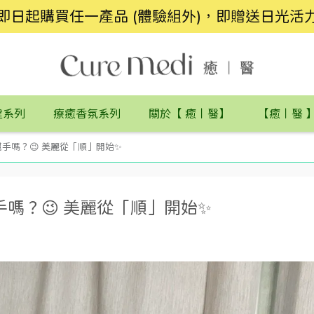
即日起購買任一產品 (體驗組外)，即贈送日光活
健系列
療癒香氛系列
關於【 癒丨醫】
【癒丨醫 
手嗎？😉 美麗從「順」開始✨
嗎？😉 美麗從「順」開始✨