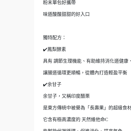
粉末單包好攜帶
味道酸酸甜甜的好入口
獨特配方：
✔️鳳梨酵素
具有 調節生理機能、有助維持消化道健康
讓腸道循環更順暢，從體內打造輕盈平衡
✔️余甘子
余甘子，又稱印度醋栗
是東方傳統中被譽為「長壽果」的超級食
它含有極高濃度的 天然維他命C