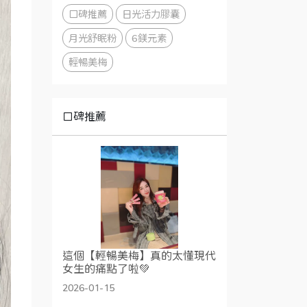
口碑推薦
日光活力膠囊
月光舒眠粉
6鎂元素
輕暢美梅
口碑推薦
這個【輕暢美梅】真的太懂現代
女生的痛點了啦💚
2026-01-15