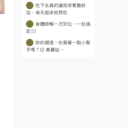
3
吃下去真的讓我很驚艷欸
😋，每天起床就想吃
4
身體順暢一次到位、一包搞
定👍🏻
5
妳的腸道，也需要一點小幫
手嗎？😉 美麗從⋯