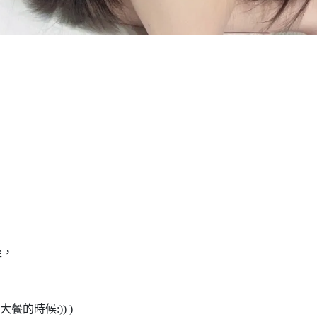
坐，
餐的時候:)) )