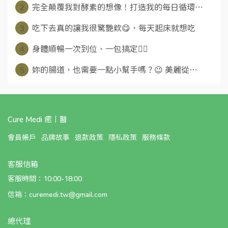
2
完全顛覆我對酵素的想像！打造我的每日循環⋯
3
吃下去真的讓我很驚艷欸😋，每天起床就想吃
4
身體順暢一次到位、一包搞定👍🏻
5
妳的腸道，也需要一點小幫手嗎？😉 美麗從⋯
Cure Medi 癒丨醫
會員帳戶
品牌故事
退款政策
隱私政策
服務條款
客服信箱
客服時間：10:00-18:00
信箱：curemedi.tw@gmail.com
總代理