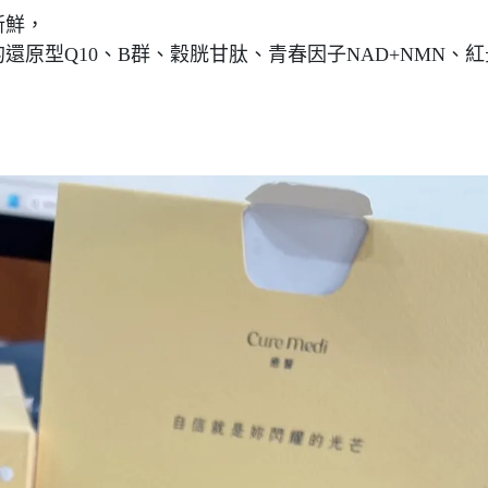
新鮮，
原型Q10、B群、穀胱甘肽、青春因子NAD+NMN、紅