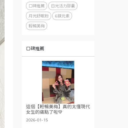
口碑推薦
日光活力膠囊
月光舒眠粉
6鎂元素
輕暢美梅
口碑推薦
這個【輕暢美梅】真的太懂現代
女生的痛點了啦💚
2026-01-15