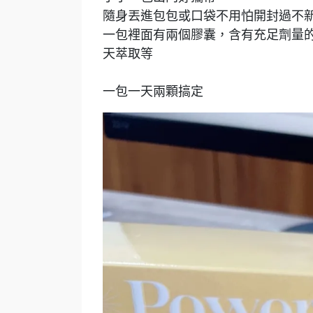
隨身丟進包包或口袋不用怕開封過不
一包裡面有兩個膠囊，含有充足劑量的還
天萃取等
一包一天兩顆搞定