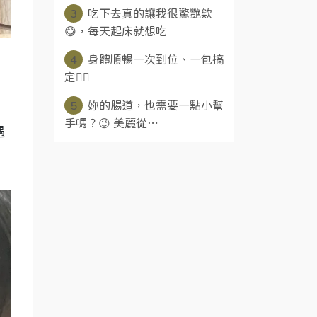
3
吃下去真的讓我很驚艷欸
😋，每天起床就想吃
4
身體順暢一次到位、一包搞
定👍🏻
5
妳的腸道，也需要一點小幫
手嗎？😉 美麗從⋯
遇