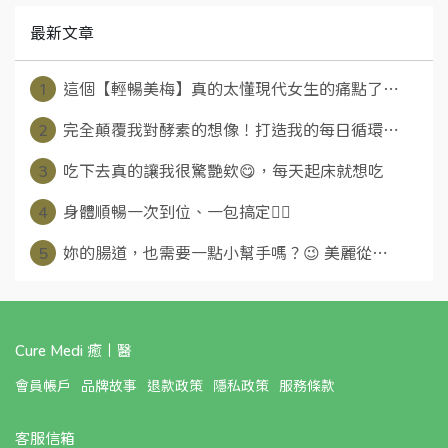
最新文章
1
這個【輕暢美梅】真的太懂現代女生的痛點了⋯
2
完全顛覆我對酵素的想像！打造我的每日循環⋯
3
吃下去真的讓我很驚艷欸😋，每天起床就想吃
4
身體順暢一次到位、一包搞定👍🏻
5
妳的腸道，也需要一點小幫手嗎？😉 美麗從⋯
Cure Medi 癒丨醫
會員帳戶
品牌故事
退款政策
隱私政策
服務條款
客服信箱