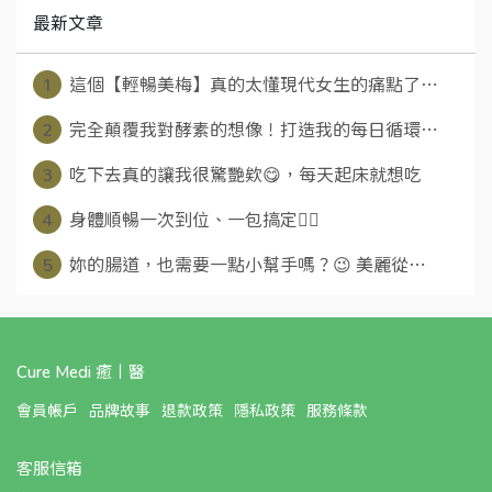
最新文章
1
這個【輕暢美梅】真的太懂現代女生的痛點了⋯
2
完全顛覆我對酵素的想像！打造我的每日循環⋯
3
吃下去真的讓我很驚艷欸😋，每天起床就想吃
4
身體順暢一次到位、一包搞定👍🏻
5
妳的腸道，也需要一點小幫手嗎？😉 美麗從⋯
Cure Medi 癒丨醫
會員帳戶
品牌故事
退款政策
隱私政策
服務條款
客服信箱